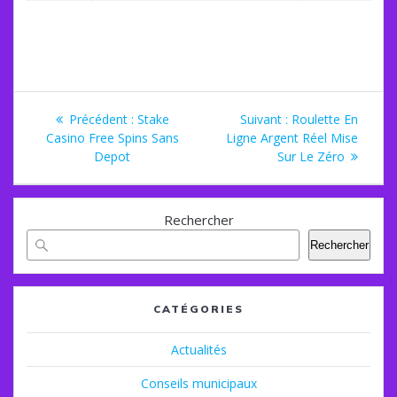
Navigation
Article
Article
Précédent :
Stake
Suivant :
Roulette En
de
précédent
suivant
Casino Free Spins Sans
Ligne Argent Réel Mise
:
:
Depot
Sur Le Zéro
l’article
Rechercher
Rechercher
CATÉGORIES
Actualités
Conseils municipaux